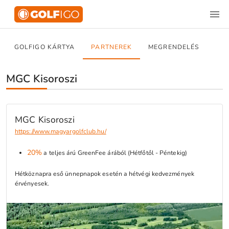
GOLFIGO KÁRTYA
PARTNEREK
MEGRENDELÉS
MGC Kisoroszi
MGC Kisoroszi
https://www.magyargolfclub.hu/
20%
a teljes árú GreenFee árából (Hétfőtől - Péntekig)
Hétköznapra eső ünnepnapok esetén a hétvégi kedvezmények
érvényesek.