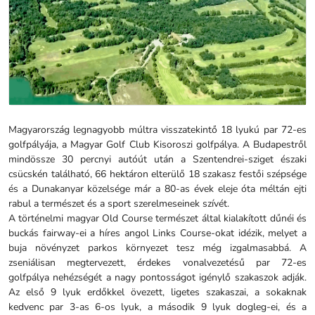
Magyarország legnagyobb múltra visszatekintő 18 lyukú par 72-es
golfpályája, a Magyar Golf Club Kisoroszi golfpálya. A Budapestről
mindössze 30 percnyi autóút után a Szentendrei-sziget északi
csücskén található, 66 hektáron elterülő 18 szakasz festői szépsége
és a Dunakanyar közelsége már a 80-as évek eleje óta méltán ejti
rabul a természet és a sport szerelmeseinek szívét.
A történelmi magyar Old Course természet által kialakított dűnéi és
buckás fairway-ei a híres angol Links Course-okat idézik, melyet a
buja növényzet parkos környezet tesz még izgalmasabbá. A
zseniálisan megtervezett, érdekes vonalvezetésű par 72-es
golfpálya nehézségét a nagy pontosságot igénylő szakaszok adják.
Az első 9 lyuk erdőkkel övezett, ligetes szakaszai, a sokaknak
kedvenc par 3-as 6-os lyuk, a második 9 lyuk dogleg-ei, és a